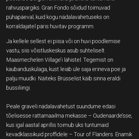
rahvuspargiks. Gran Fondo sõidud toimuvad
pühapäeval, kuid kogu nädalavahetuseks on
korraldajatel päris huvitav programm.
Ja kellele sellest ei piisa või on huvi poodlemise
vastu, siis võistluskeskus asub suhteliselt
Maasmechelen Village’i lähistel. Tegemist on
kaubanduskülaga, kust leiab üle saja erineva poe ja
palju muudki. Näiteks Brüsselist käib sinna eraldi
bussiliingi.
Peale graveli nädalavahetust suundume edasi
tõelisesse rattamaailma mekasse – Oudenaarde’sse,
kus igal aastal aprillis toimub üks tuntumaid
kevadklassikuid proffidele – Tour of Flanders. Enamik