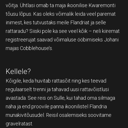
võitja. Ühtlasi omab ta maja ikoonilise Kwaremonti
tõusu lõpus. Kas oleks võimalik leida veel paremat
inimest, kes tutvustaks meile Flandriat ja selle
rattaradu? Siiski pole ka see veel kõik – neli kiiremat
registreerujat saavad võimaluse ööbimiseks Johani
majas Cobblehouse’s.
Kellele?
Kõigile, keda huvitab rattasõit ning kes teevad
regulaarselt trenni ja tahavad uusi rattavõistlusi
avastada. See reis on Sulle, kui tahad oma silmaga
näha ja end proovile panna ikoonilistel Flandria
munakivitõusudel. Reisil osalemiseks soovitame
gravelratast.