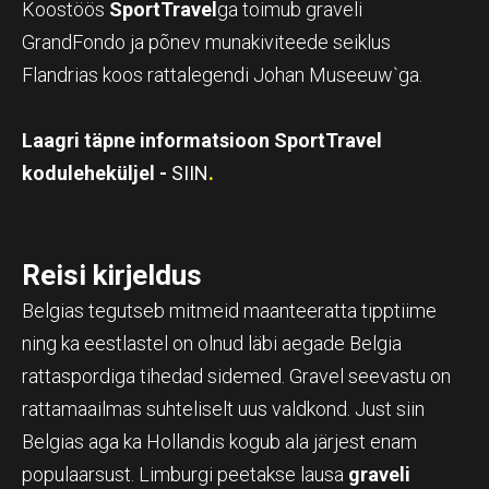
Koostöös
SportTravel
ga toimub graveli
GrandFondo ja põnev munakiviteede seiklus
Flandrias koos rattalegendi Johan Museeuw`ga.
Laagri täpne informatsioon SportTravel
koduleheküljel -
SIIN
.
Reisi kirjeldus
Belgias tegutseb mitmeid maanteeratta tipptiime
ning ka eestlastel on olnud läbi aegade Belgia
rattaspordiga tihedad sidemed. Gravel seevastu on
rattamaailmas suhteliselt uus valdkond. Just siin
Belgias aga ka Hollandis kogub ala järjest enam
populaarsust. Limburgi peetakse lausa
graveli