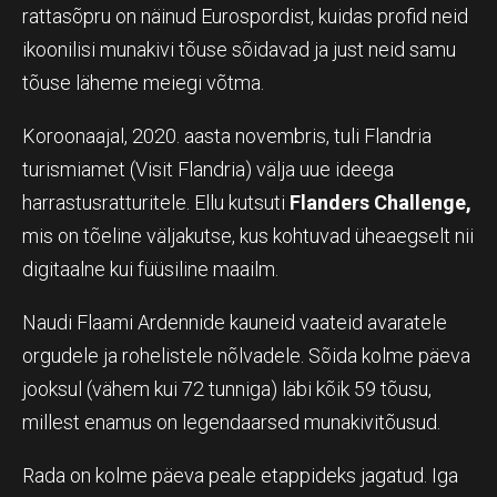
rattasõpru on näinud Eurospordist, kuidas profid neid
ikoonilisi munakivi tõuse sõidavad ja just neid samu
tõuse läheme meiegi võtma.
Koroonaajal, 2020. aasta novembris, tuli Flandria
turismiamet (Visit Flandria) välja uue ideega
harrastusratturitele. Ellu kutsuti
Flanders Challenge,
mis on tõeline väljakutse, kus kohtuvad üheaegselt nii
digitaalne kui füüsiline maailm.
Naudi Flaami Ardennide kauneid vaateid avaratele
orgudele ja rohelistele nõlvadele. Sõida kolme päeva
jooksul (vähem kui 72 tunniga) läbi kõik 59 tõusu,
millest enamus on legendaarsed munakivitõusud.
Rada on kolme päeva peale etappideks jagatud. Iga