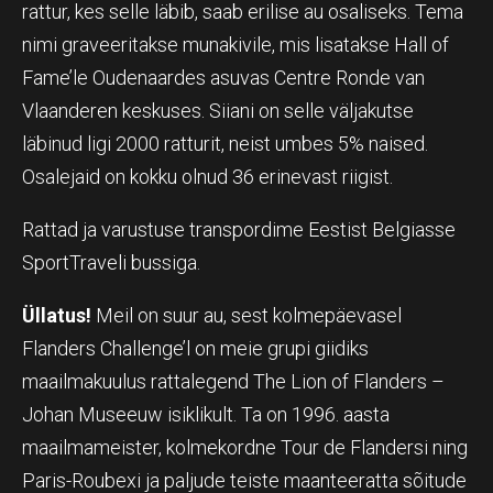
rattur, kes selle läbib, saab erilise au osaliseks. Tema
nimi graveeritakse munakivile, mis lisatakse Hall of
Fame’le Oudenaardes asuvas Centre Ronde van
Vlaanderen keskuses. Siiani on selle väljakutse
läbinud ligi 2000 ratturit, neist umbes 5% naised.
Osalejaid on kokku olnud 36 erinevast riigist.
Rattad ja varustuse transpordime Eestist Belgiasse
SportTraveli bussiga.
Üllatus!
Meil on suur au, sest kolmepäevasel
Flanders Challenge’l on meie grupi giidiks
maailmakuulus rattalegend The Lion of Flanders –
Johan Museeuw isiklikult. Ta on 1996. aasta
maailmameister, kolmekordne Tour de Flandersi ning
Paris-Roubexi ja paljude teiste maanteeratta sõitude