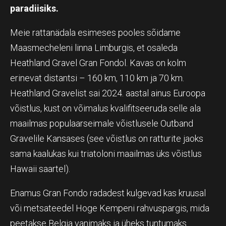
paradiisiks.
Meie rattanädala esimeses pooles sõidame
Maasmecheleni linna Limburgis, et osaleda
Heathland Gravel Gran Fondol. Kavas on kolm
erinevat distantsi – 160 km, 110 km ja 70 km.
Heathland Gravelist sai 2024. aastal ainus Euroopa
võistlus, kust on võimalus kvalifitseeruda selle ala
maailmas populaarseimale võistlusele Outband
Gravelile Kansases (see võistlus on ratturite jaoks
sama kaalukas kui triatoloni maailmas üks võistlus
Hawaii saartel).
Enamus Gran Fondo radadest kulgevad kas kruusal
või metsateedel Hoge Kempeni rahvuspargis, mida
peetakse Belgia vanimaks ja üheks tuntumaks